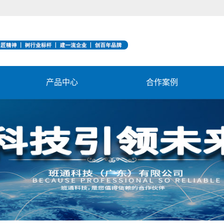
产品中心
合作案例
显微镜系列
实验室合作案列
阻抗测试仪系列
离子污染测试仪
铜厚测试仪系列
TDR阻抗测试仪
离子污染测试仪
金相显微镜
X荧光光谱分析仪
二次元
生产检测设备
铜厚【面铜/孔铜】测试仪
PCB实验室仪器
自动耐电流测试仪