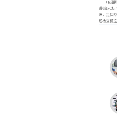
l
吸湿膨
遵循
IPC
准，是保障
翘检查机这