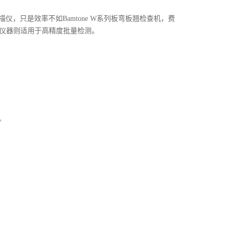
描仪
，只是效率不如Bamtone W系列板弯板翘检查机，费
光学仪器则适用于高精度批量检测。
。