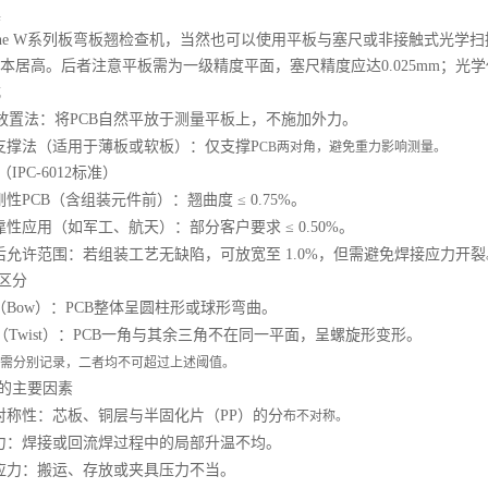
具
tone W系列板弯板翘检查机，当然也可以
使用平板与塞尺或非接触式光学扫
本居高
。后者注意
平板需为一级精度平面，塞尺精度应达
0.025mm；
式
放置法：将
PCB自然平放于测量平板上，不施加外力。
支撑法（适用于薄板或软板）：仅支撑
P
CB两对角，避免重力影响测量。
IPC-6012标准）
刚性
PCB（含组装元件前）：翘曲度 ≤ 0.75%。
靠性应用（如军工、航天）：部分客户要求
≤ 0.50%。
后允许范围：若组装工艺无缺陷，可放宽至
1.0%，但需避免焊接应力开裂
型区分
（
Bow）：PCB整体呈圆柱形或球形弯曲。
（
Twist）：PCB一角与其余三角不在同一平面，呈螺旋形变形。
需分别记录，二者均不可超过上述阈值。
形的主要因素
对称性：芯板、铜层与半固化片（
PP）的分
布不对称。
力：焊接或回流焊过程中的局部升温不均。
应力：搬运、存放或夹具压力不当。