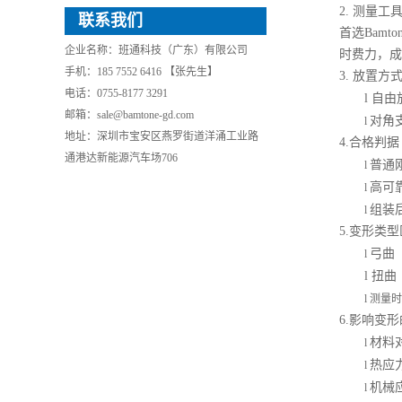
2. 测量工
联系我们
首选Bam
企业名称：班通科技（广东）有限公司
时费力，成
手机：185 7552 6416 【张先生】
3. 放置方
电话：0755-8177 3291
l
自由
邮箱：sale@bamtone-gd.com
对角
l
地址：深圳市宝安区燕罗街道洋涌工业路
4.合格判据（
通港达新能源汽车场706
普通
l
高可
l
组装
l
5.变形类
弓曲
l
l
扭曲
l
测量时
6.影响变
材料
l
热应
l
机械
l