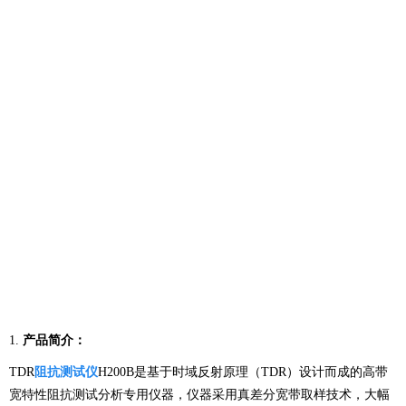
1.
产
品
简介
：
TDR
阻抗测试仪
H200B是基于时域反射原理（TDR）设计而成的高带
宽特性阻抗测试分析专用仪器，仪器采用真差分宽带取样技术，大幅