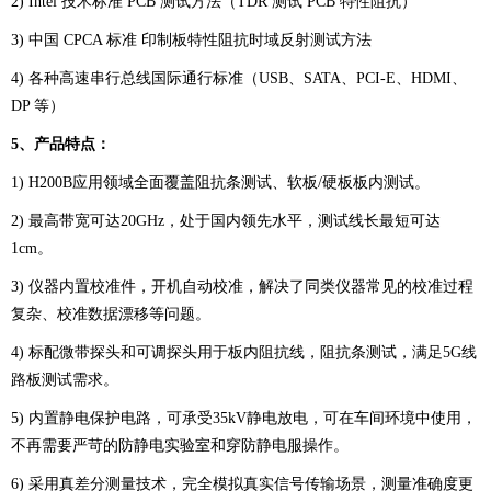
2) Intel 技术标准 PCB 测试方法（TDR 测试 PCB 特性阻抗）
3) 中国 CPCA 标准 印制板特性阻抗时域反射测试方法
4) 各种高速串行总线国际通行标准（USB、SATA、PCI-E、HDMI、
DP 等）
5、
产品特点：
1) H200B应用领域全面覆盖阻抗条测试、软板/硬板板内测试。
2) 最高带宽可达20GHz，处于国内领先水平，测试线长最短可达
1cm。
3) 仪器内置校准件，开机自动校准，解决了同类仪器常见的校准过程
复杂、校准数据漂移等问题。
4) 标配微带探头和可调探头用于板内阻抗线，阻抗条测试，满足5G线
路板测试需求。
5) 内置静电保护电路，可承受35kV静电放电，可在车间环境中使用，
不再需要严苛的防静电实验室和穿防静电服操作。
6) 采用真差分测量技术，完全模拟真实信号传输场景，测量准确度更